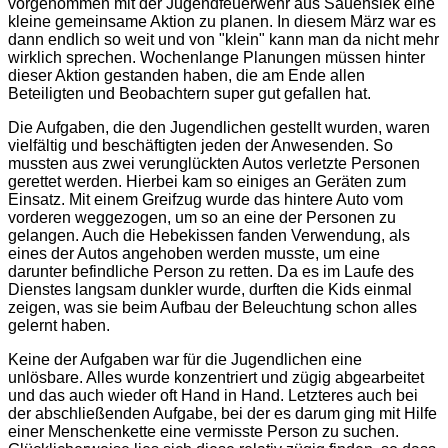
vorgenommen mit der Jugendfeuerwehr aus Sauensiek eine
kleine gemeinsame Aktion zu planen. In diesem März war es
dann endlich so weit und von "klein" kann man da nicht mehr
wirklich sprechen. Wochenlange Planungen müssen hinter
dieser Aktion gestanden haben, die am Ende allen
Beteiligten und Beobachtern super gut gefallen hat.
Die Aufgaben, die den Jugendlichen gestellt wurden, waren
vielfältig und beschäftigten jeden der Anwesenden. So
mussten aus zwei verunglückten Autos verletzte Personen
gerettet werden. Hierbei kam so einiges an Geräten zum
Einsatz. Mit einem Greifzug wurde das hintere Auto vom
vorderen weggezogen, um so an eine der Personen zu
gelangen. Auch die Hebekissen fanden Verwendung, als
eines der Autos angehoben werden musste, um eine
darunter befindliche Person zu retten. Da es im Laufe des
Dienstes langsam dunkler wurde, durften die Kids einmal
zeigen, was sie beim Aufbau der Beleuchtung schon alles
gelernt haben.
Keine der Aufgaben war für die Jugendlichen eine
unlösbare. Alles wurde konzentriert und zügig abgearbeitet
und das auch wieder oft Hand in Hand. Letzteres auch bei
der abschließenden Aufgabe, bei der es darum ging mit Hilfe
einer Menschenkette eine vermisste Person zu suchen.