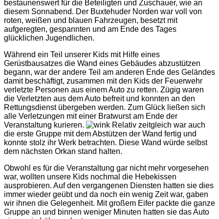
bestaunenswert für die Beteiligten und Zuschauer, wie an
diesem Sonnabend. Der Buxtehuder Norden war voll von
roten, weißen und blauen Fahrzeugen, besetzt mit
aufgeregten, gespannten und am Ende des Tages
glücklichen Jugendlichen.
Während ein Teil unserer Kids mit Hilfe eines
Gerüstbausatzes die Wand eines Gebäudes abzustützen
begann, war der andere Teil am anderen Ende des Geländes
damit beschäftigt, zusammen mit den Kids der Feuerwehr
verletzte Personen aus einem Auto zu retten. Zügig waren
die Verletzten aus dem Auto befreit und konnten an den
Rettungsdienst übergeben werden. Zum Glück ließen sich
alle Verletzungen mit einer Bratwurst am Ende der
Veranstaltung kurieren.
Relativ zeitgleich war auch
die erste Gruppe mit dem Abstützen der Wand fertig und
konnte stolz ihr Werk betrachten. Diese Wand würde selbst
dem nächsten Orkan stand halten.
Obwohl es für die Veranstaltung gar nicht mehr vorgesehen
war, wollten unsere Kids nochmal die Hebekissen
ausprobieren. Auf den vergangenen Diensten hatten sie dies
immer wieder geübt und da noch ein wenig Zeit war, gaben
wir ihnen die Gelegenheit. Mit großem Eifer packte die ganze
Gruppe an und binnen weniger Minuten hatten sie das Auto