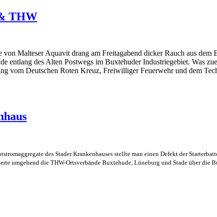
 & THW
 von Malteser Aquavit drang am Freitagabend dicker Rauch aus dem 
de entlang des Alten Postwegs im Buxtehuder Industriegebiet. Was zue
Übung vom Deutschen Roten Kreuz, Freiwilliger Feuerwehr und dem Tec
nhaus
tromaggregate des Stader Krankenhauses stellte man einen Defekt der Starterbatteri
ierte umgehend die THW-Ortsverbände Buxtehude, Lüneburg und Stade über die Bu