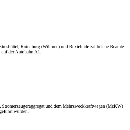
Eimsbüttel, Rotenburg (Wümme) und Buxtehude zahlreiche Beamte
e auf der Autobahn A1.
 kVA Stromerzeugeraggregat und dem Mehrzweckkraftwagen (MzKW)
geführt wurden.