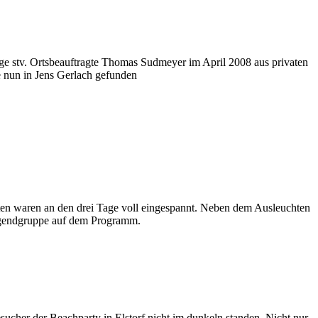
ige stv. Ortsbeauftragte Thomas Sudmeyer im April 2008 aus privaten
e nun in Jens Gerlach gefunden
en waren an den drei Tage voll eingespannt. Neben dem Ausleuchten
Jugendgruppe auf dem Programm.
ucher der Beachparty in Elstorf nicht im dunkeln standen. Nicht nur