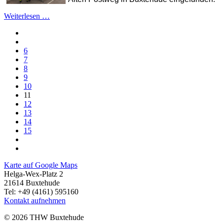
Weiterlesen …
6
7
8
9
10
11
12
13
14
15
Karte auf Google Maps
Helga-Wex-Platz 2
21614 Buxtehude
Tel: +49 (4161) 595160
Kontakt aufnehmen
© 2026 THW Buxtehude