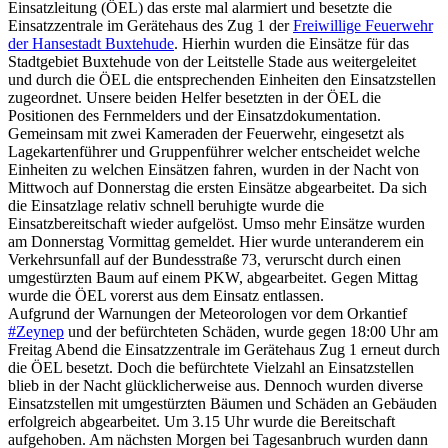
Einsatzleitung (ÖEL) das erste mal alarmiert und besetzte die
Einsatzzentrale im Gerätehaus des Zug 1 der
Freiwillige Feuerwehr
der Hansestadt Buxtehude
. Hierhin wurden die Einsätze für das
Stadtgebiet Buxtehude von der Leitstelle Stade aus weitergeleitet
und durch die ÖEL die entsprechenden Einheiten den Einsatzstellen
zugeordnet. Unsere beiden Helfer besetzten in der ÖEL die
Positionen des Fernmelders und der Einsatzdokumentation.
Gemeinsam mit zwei Kameraden der Feuerwehr, eingesetzt als
Lagekartenführer und Gruppenführer welcher entscheidet welche
Einheiten zu welchen Einsätzen fahren, wurden in der Nacht von
Mittwoch auf Donnerstag die ersten Einsätze abgearbeitet. Da sich
die Einsatzlage relativ schnell beruhigte wurde die
Einsatzbereitschaft wieder aufgelöst. Umso mehr Einsätze wurden
am Donnerstag Vormittag gemeldet. Hier wurde unteranderem ein
Verkehrsunfall auf der Bundesstraße 73, verurscht durch einen
umgestürzten Baum auf einem PKW, abgearbeitet. Gegen Mittag
wurde die ÖEL vorerst aus dem Einsatz entlassen.
Aufgrund der Warnungen der Meteorologen vor dem Orkantief
#Zeynep
und der befürchteten Schäden, wurde gegen 18:00 Uhr am
Freitag Abend die Einsatzzentrale im Gerätehaus Zug 1 erneut durch
die ÖEL besetzt. Doch die befürchtete Vielzahl an Einsatzstellen
blieb in der Nacht glücklicherweise aus. Dennoch wurden diverse
Einsatzstellen mit umgestürzten Bäumen und Schäden an Gebäuden
erfolgreich abgearbeitet. Um 3.15 Uhr wurde die Bereitschaft
aufgehoben. Am nächsten Morgen bei Tagesanbruch wurden dann