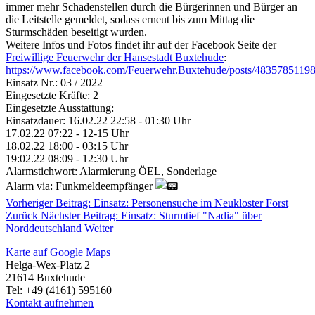
immer mehr Schadenstellen durch die Bürgerinnen und Bürger an
die Leitstelle gemeldet, sodass erneut bis zum Mittag die
Sturmschäden beseitigt wurden.
Weitere Infos und Fotos findet ihr auf der Facebook Seite der
Freiwillige Feuerwehr der Hansestadt Buxtehude
:
https://www.facebook.com/Feuerwehr.Buxtehude/posts/4835785119
Einsatz Nr.: 03 / 2022
Eingesetzte Kräfte: 2
Eingesetzte Ausstattung:
Einsatzdauer: 16.02.22 22:58 - 01:30 Uhr
17.02.22 07:22 - 12-15 Uhr
18.02.22 18:00 - 03:15 Uhr
19:02.22 08:09 - 12:30 Uhr
Alarmstichwort: Alarmierung ÖEL, Sonderlage
Alarm via: Funkmeldeempfänger
Vorheriger Beitrag: Einsatz: Personensuche im Neukloster Forst
Zurück
Nächster Beitrag: Einsatz: Sturmtief "Nadia" über
Norddeutschland
Weiter
Karte auf Google Maps
Helga-Wex-Platz 2
21614 Buxtehude
Tel: +49 (4161) 595160
Kontakt aufnehmen