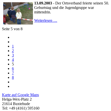
13.09.2003
- Der Ortsverband feierte seinen 50.
Geburtstag und die Jugendgruppe war
mittendrin.
Weiterlesen …
Seite 5 von 8
1
2
3
4
5
6
7
8
Karte auf Google Maps
Helga-Wex-Platz 2
21614 Buxtehude
Tel: +49 (4161) 595160